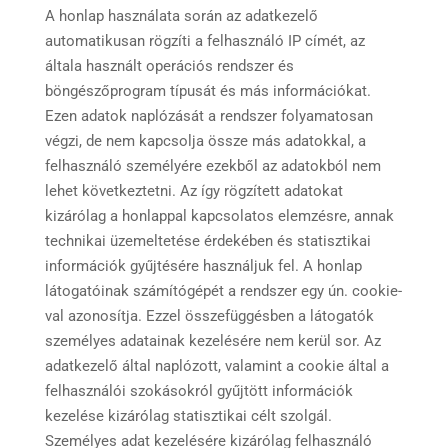
A honlap használata során az adatkezelő
automatikusan rögzíti a felhasználó IP címét, az
általa használt operációs rendszer és
böngészőprogram típusát és más információkat.
Ezen adatok naplózását a rendszer folyamatosan
végzi, de nem kapcsolja össze más adatokkal, a
felhasználó személyére ezekből az adatokból nem
lehet következtetni. Az így rögzített adatokat
kizárólag a honlappal kapcsolatos elemzésre, annak
technikai üzemeltetése érdekében és statisztikai
információk gyűjtésére használjuk fel. A honlap
látogatóinak számítógépét a rendszer egy ún. cookie-
val azonosítja. Ezzel összefüggésben a látogatók
személyes adatainak kezelésére nem kerül sor. Az
adatkezelő által naplózott, valamint a cookie által a
felhasználói szokásokról gyűjtött információk
kezelése kizárólag statisztikai célt szolgál.
Személyes adat kezelésére kizárólag felhasználó