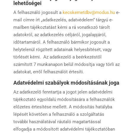
lehetőségei
A felhasználó jogosult a
kecskemetdbv@modus.hu
e-
mail címre írt „adatkezelés, adatvédelem” tárgyú e-
mailben tájékoztatást kérni a rá vonatkozó tárolt
adatokról, az adatkezelés céljáról, jogalapjáról,
időtartamáról. A felhasználó bármikor jogosult a
helytelenül rögzített adatainak helyesbítését, vagy
törlését kérni. Az adatkezelő a beérkezéstől
számított 7 munkanapon belül módosítja vagy törli az
adatokat, erről felhasználót értesíti.
Adatvédelmi szabályok módosításának joga
Az adatkezelő fenntartja a jogot jelen adatvédelmi
tájékoztató egyoldalú módosítására a felhasználók
előzetes értesítése mellett. A módosítás hatályba
lépését követően a felhasználó a szolgáltatás
további használatával ráutaló magatartással
elfogadja a módosított adatvédelmi tájékoztatóban