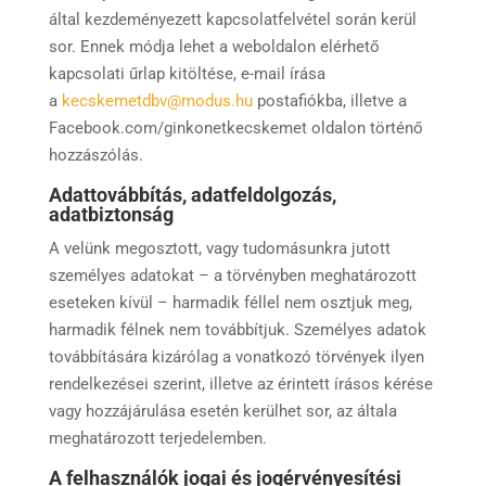
által kezdeményezett kapcsolatfelvétel során kerül
sor. Ennek módja lehet a weboldalon elérhető
kapcsolati űrlap kitöltése, e-mail írása
a
kecskemetdbv@modus.hu
postafiókba, illetve a
Facebook.com/ginkonetkecskemet oldalon történő
hozzászólás.
Adattovábbítás, adatfeldolgozás,
adatbiztonság
A velünk megosztott, vagy tudomásunkra jutott
személyes adatokat – a törvényben meghatározott
eseteken kívül – harmadik féllel nem osztjuk meg,
harmadik félnek nem továbbítjuk. Személyes adatok
továbbítására kizárólag a vonatkozó törvények ilyen
rendelkezései szerint, illetve az érintett írásos kérése
vagy hozzájárulása esetén kerülhet sor, az általa
meghatározott terjedelemben.
A felhasználók jogai és jogérvényesítési