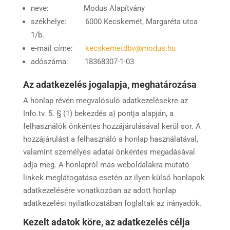
neve: Modus Alapítvány
székhelye: 6000 Kecskemét, Margaréta utca
1/b.
e-mail címe:
kecskemetdbv@modus.hu
adószáma: 18368307-1-03
Az adatkezelés jogalapja, meghatározása
A honlap révén megvalósuló adatkezelésekre az
Info.tv. 5. § (1) bekezdés a) pontja alapján, a
felhasználók önkéntes hozzájárulásával kerül sor. A
hozzájárulást a felhasználó a honlap használatával,
valamint személyes adatai önkéntes megadásával
adja meg. A honlapról más weboldalakra mutató
linkek meglátogatása esetén az ilyen külső honlapok
adatkezelésére vonatkozóan az adott honlap
adatkezelési nyilatkozatában foglaltak az irányadók.
Kezelt adatok köre, az adatkezelés célja