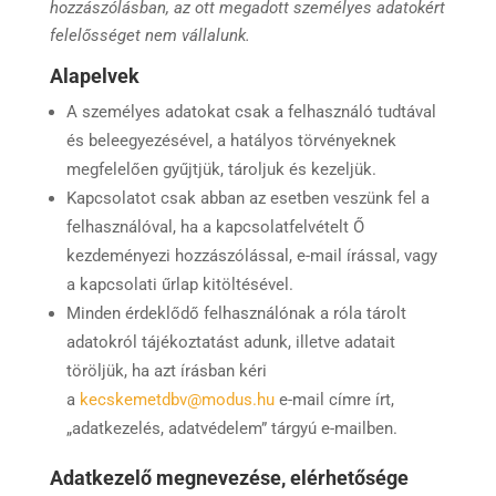
hozzászólásban, az ott megadott személyes adatokért
felelősséget nem vállalunk.
Alapelvek
A személyes adatokat csak a felhasználó tudtával
és beleegyezésével, a hatályos törvényeknek
megfelelően gyűjtjük, tároljuk és kezeljük.
Kapcsolatot csak abban az esetben veszünk fel a
felhasználóval, ha a kapcsolatfelvételt Ő
kezdeményezi hozzászólással, e-mail írással, vagy
a kapcsolati űrlap kitöltésével.
Minden érdeklődő felhasználónak a róla tárolt
adatokról tájékoztatást adunk, illetve adatait
töröljük, ha azt írásban kéri
a
kecskemetdbv@modus.hu
e-mail címre írt,
„adatkezelés, adatvédelem” tárgyú e-mailben.
Adatkezelő megnevezése, elérhetősége