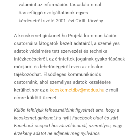
valamint az információs társadalommal
összefüggő szolgáltatások egyes
kérdéseiről szóló 2001. évi CVIII. törvény
A kecskemet.ginkonet.hu Projekt kommunikációs
csatornáira látogatók kezelt adatairól, a személyes
adatok védelmére tett szervezési és technikai
intézkedésekről, az érintettek jogainak gyakorlásának
módjáról és lehetőségeiről ezen az oldalon
tájékozódhat. Elsődleges kommunikációs
csatornánk, ahol személyes adatok kezelésére
kerülhet sor az a
kecskemetdbv@modus.hu
e-mail
címre küldött üzenet.
Külön felhívjuk felhasználóink figyelmét arra, hogy a
kecskemet.ginkonet.hu
nyílt
Facebook oldal és zárt
Facebook csoport hozzászólásainál, személyes, vagy
érzékeny adatot ne adjanak meg nyilvános