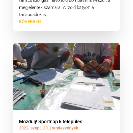
tanácsadó igazi flavonoid bombával is készült a
megjelentek számára. A "zöld löttyöt" a
tanácsadók is...
BŐVEBBEN
Mozdulj! Sportnap kitelepülés
2022. szept. 23.
|
rendezvények