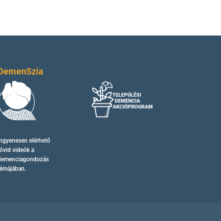
DemenSzia
Ingyenesen elérhető
övid videók
a
demenciagondozás
témájában.