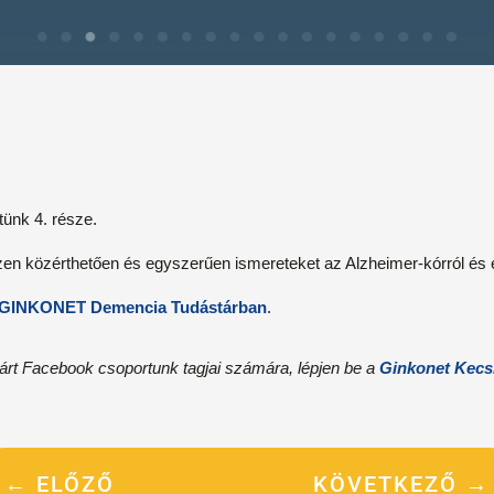
etünk 4. része.
n közérthetően és egyszerűen ismereteket az Alzheimer-kórról és 
GINKONET Demencia Tudástárban
.
zárt Facebook csoportunk tagjai számára, lépjen be a
Ginkonet Kecs
←
ELŐZŐ
KÖVETKEZŐ
→