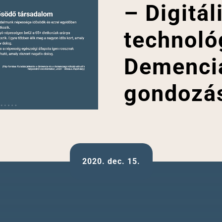
– Digitál
technoló
Demenci
gondozá
2020. dec. 15.