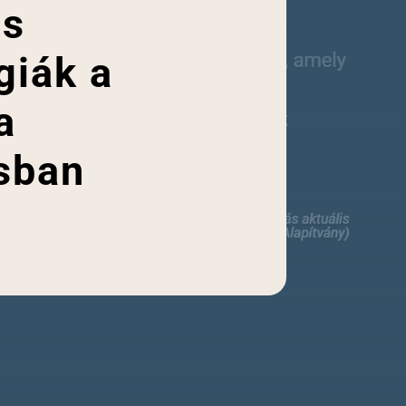
is
giák a
a
sban