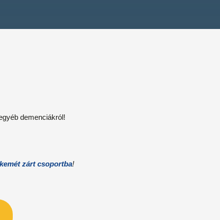
egyéb demenciákról!
kemét zárt csoportba
!