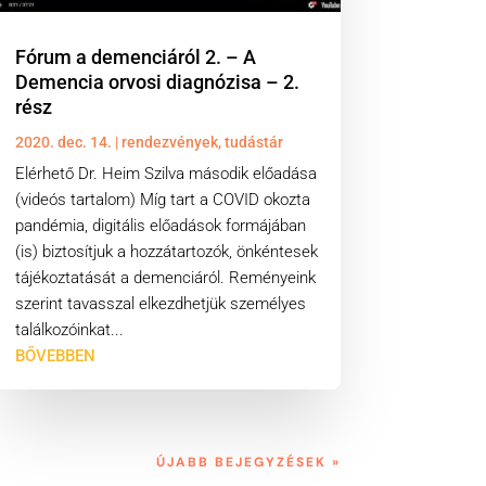
Fórum a demenciáról 2. – A
Demencia orvosi diagnózisa – 2.
rész
2020. dec. 14.
|
rendezvények
,
tudástár
Elérhető Dr. Heim Szilva második előadása
(videós tartalom) Míg tart a COVID okozta
pandémia, digitális előadások formájában
(is) biztosítjuk a hozzátartozók, önkéntesek
tájékoztatását a demenciáról. Reményeink
szerint tavasszal elkezdhetjük személyes
találkozóinkat...
BŐVEBBEN
ÚJABB BEJEGYZÉSEK »