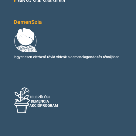
GINKO Klub Kecskemét
DemenSzia
Ingyenesen elérhető
rövid videók
a demenciagondozás témájában.