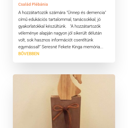
Család Plébánia
A hozzátartozók számára "Ünnep és demencia"
című edukációs tartalommal, tanácsokkal, jó
gyakorlatokkal készültünk. "A hozzátartozók
véleménye alapján nagyon jól sikerült délután
volt, sok hasznos információt cseréltünk
egymással!" Seresné Fekete Kinga memória...
BŐVEBBEN