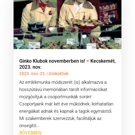
Ginko Klubok novemberben is! – Kecskemét,
2023. nov.
2023. nov. 25.
|
GinkoKlub
Az emlékmunka módszerét (is) alkalmazva a
hosszútávú memóriában tárolt információkat
mozgósítjuk a csoportmunkák során!
Csoportjaink már két éve működnek, leírhatatlan
energiákat adnak és kapnak a tagok egymástól.
Mi szakemberek szervezzük, facilitáljuk az
önsegítő...
BŐVEBBEN