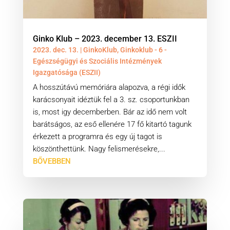
Ginko Klub – 2023. december 13. ESZII
2023. dec. 13.
|
GinkoKlub
,
Ginkoklub - 6 -
Egészségügyi és Szociális Intézmények
Igazgatósága (ESZII)
A hosszútávú memóriára alapozva, a régi idők
karácsonyait idéztük fel a 3. sz. csoportunkban
is, most igy decemberben. Bár az idő nem volt
barátságos, az eső ellenére 17 fő kitartó tagunk
érkezett a programra és egy új tagot is
köszönthettünk. Nagy felismerésekre,...
BŐVEBBEN