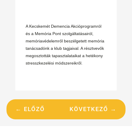
A Kecskemét Demencia Akcióprogramról
és a Memória Pont szolgáltatásairól,
memóriavédelemről beszélgetett memória
tanácsadónk a klub tagjaival. A résztvevők
megosztották tapasztalataikat a hetékony
stresszkezelési módszereikről.
←
ELŐZŐ
KÖVETKEZŐ
→