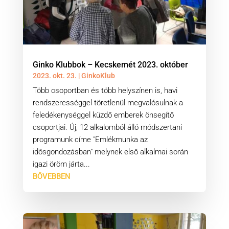
Ginko Klubbok – Kecskemét 2023. október
2023. okt. 23.
|
GinkoKlub
Több csoportban és több helyszínen is, havi
rendszerességgel töretlenül megvalósulnak a
feledékenységgel küzdő emberek önsegítő
csoportjai. Új, 12 alkalomból álló módszertani
programunk címe "Emlékmunka az
idősgondozásban" melynek első alkalmai során
igazi öröm járta...
BŐVEBBEN