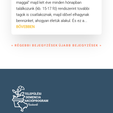
maggal" majd két éve minden hónapban
találkozunk (kb. 15-17 fő) rendszerint további
tagok is csatlakoznak, majd idővel elhagynak
bennünket, ahogyan életük alakul. És ez a...
BŐVEBBEN
« RÉGEBBI BEJEGYZÉSEK
ÚJABB BEJEGYZÉSEK »