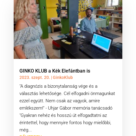
GINKO KLUB a Kék Elefántban is
2023. szept. 20.
|
GinkoKlub
"A diagnózis a bizonytalanság vége és a
választás lehetősége. Cél elfogadni önmagunkat
ezzel együtt. Nem csak az vagyok, amire
emlékszem!" - Uhjar Gábor memória tanácsadó
"Gyakran nehéz és hosszú út elfogadtatni az
érintettel, hogy mennyire fontos hogy mielőbbi,
még...