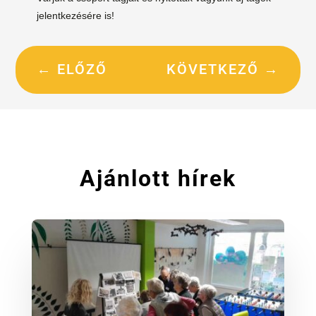
jelentkezésére is!
←
ELŐZŐ
KÖVETKEZŐ
→
Ajánlott hírek