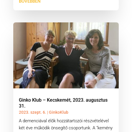
BŐVEBBEN
Ginko Klub – Kecskemét, 2023. augusztus
31.
2023. szept. 6.
|
GinkoKlub
A demenciával élők hozzátartozói részvételével
két éve működik önsegítő csoportunk. A "kemény