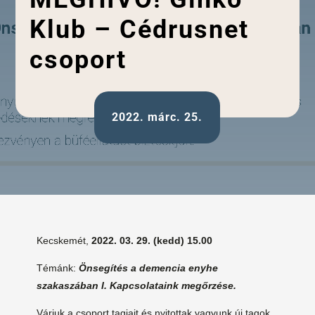
Klub – Cédrusnet
csoport
2022. márc. 25.
Kecskemét,
2022. 03. 29. (kedd) 15.00
Témánk:
Önsegítés a demencia enyhe
szakaszában I. Kapcsolataink megőrzése.
Várjuk a csoport tagjait és nyitottak vagyunk új tagok