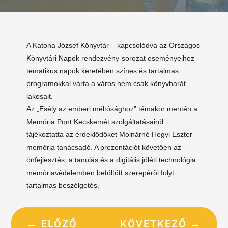
A Katona József Könyvtár – kapcsolódva az Országos
Könyvtári Napok rendezvény-sorozat eseményeihez –
tematikus napok keretében színes és tartalmas
programokkal várta a város nem csak könyvbarát
lakosait.
Az „Esély az emberi méltósághoz” témakör mentén a
Memória Pont Kecskemét szolgáltatásairól
tájékoztatta az érdeklődőket Molnárné Hegyi Eszter
memória tanácsadó. A prezentációt követően az
önfejlesztés, a tanulás és a digitális jóléti technológia
memóriavédelemben betöltött szerepéről folyt
tartalmas beszélgetés.
←
ELŐZŐ
KÖVETKEZŐ
→