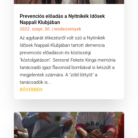
Prevenciós előadás a Nyitnikék Idősek
Nappali Klubjában
2022. szept. 30.
|
rendezvények
Az agybarát étkezésről volt szó a Nyitnikék
Idősek Nappali Klubjában tartott demencia
prevenciós előadáson és közösségi
"kóstolgatáson". Seresné Fekete Kinga memória
tanácsadó igazi flavonoid bombával is készült a
megjelentek számára. A "zöld löttyöt" a
tanácsadók is...
BŐVEBBEN