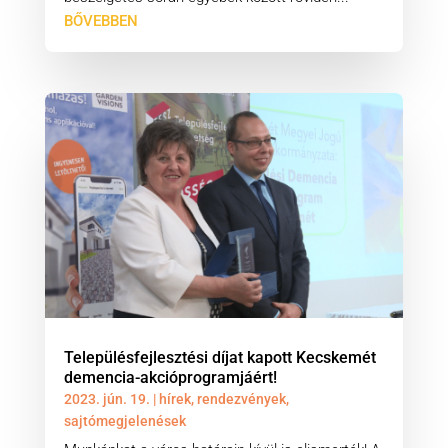
BŐVEBBEN
Településfejlesztési díjat kapott Kecskemét
demencia-akcióprogramjáért!
2023. jún. 19.
|
hírek
,
rendezvények
,
sajtómegjelenések