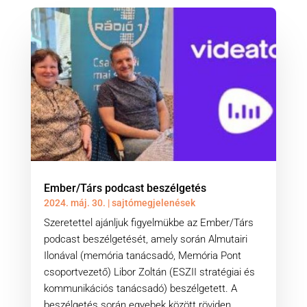
Ember/Társ podcast beszélgetés
2024. máj. 30.
|
sajtómegjelenések
Szeretettel ajánljuk figyelmükbe az Ember/Társ
podcast beszélgetését, amely során Almutairi
Ilonával (memória tanácsadó, Memória Pont
csoportvezető) Libor Zoltán (ESZII stratégiai és
kommunikációs tanácsadó) beszélgetett. A
beszélgetés során egyebek között röviden...