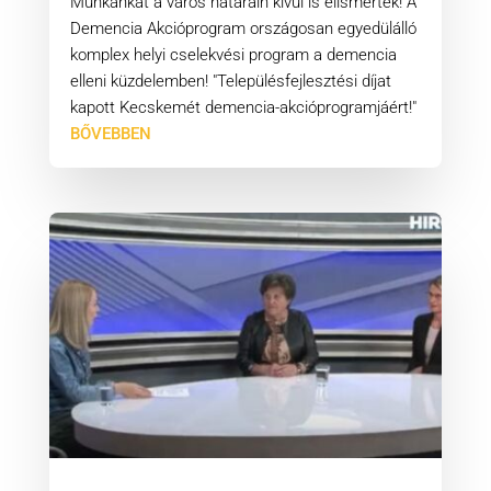
Munkánkat a város határain kívül is elismerték! A
Demencia Akcióprogram országosan egyedülálló
komplex helyi cselekvési program a demencia
elleni küzdelemben! "Településfejlesztési díjat
kapott Kecskemét demencia-akcióprogramjáért!"
BŐVEBBEN