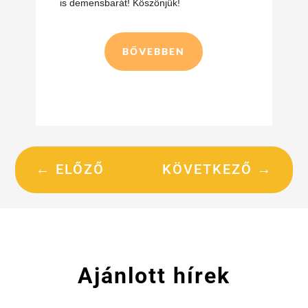
is demensbarát! Köszönjük!
BŐVEBBEN
←
ELŐZŐ
KÖVETKEZŐ
→
Ajánlott hírek