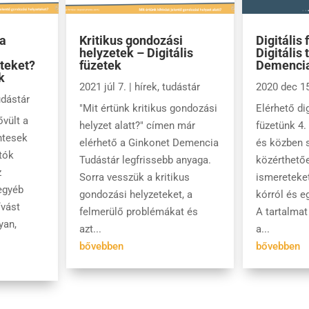
 a
Kritikus gondozási
Digitális 
helyzetek – Digitális
Digitális
teket?
füzetek
Demenci
k
2021 júl 7.
|
hírek
,
tudástár
2020 dec 15
udástár
"Mit értünk kritikus gondozási
Elérhető dig
vült a
helyzet alatt?" címen már
füzetünk 4.
ntesek
elérhető a Ginkonet Demencia
és közben 
tók
Tudástár legfrissebb anyaga.
közérthető
z
Sorra vesszük a kritikus
ismereteket
egyéb
gondozási helyzeteket, a
kórról és e
ívást
felmerülő problémákat és
A tartalmat
yan,
azt...
a...
bővebben
bővebben