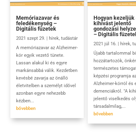
Memóriazavar és
Hogyan kezeljük
feledékenység –
kihívást jelentő
Digitális füzetek
gondozási helyze
– Digitális füzete
2021 szept 29.
|
hírek
,
tudástár
2021 júl 16.
|
hírek
,
t
A memóriazavar az Alzheimer-
Újabb tartalommal bő
kór egyik vezető tünete.
hozzátartozók, önké
Lassan alakul ki és egyre
természetes támoga
markánsabbá válik. Kezdetben
képzési programja a
kevésbé zavarja az önálló
Alzheimer-kórról és 
életvitelben a személyt idővel
demenciákról. "A kih
azonban egyre nehezebb
jelentő viselkedés ol
kézben...
társadalmilag,...
bővebben
bővebben