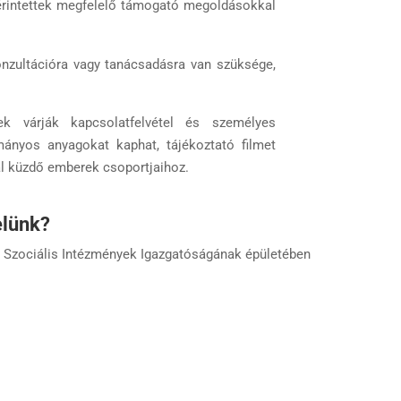
 érintettek megfelelő támogató megoldásokkal
nzultációra vagy tanácsadásra van szüksége,
k várják kapcsolatfelvétel és személyes
mányos anyagokat kaphat, tájékoztató filmet
l küzdő emberek csoportjaihoz.
elünk?
 Szociális Intézmények Igazgatóságának épületében