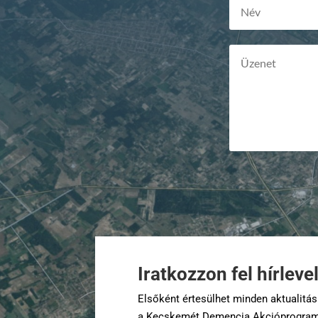
Iratkozzon fel hírlev
Elsőként értesülhet minden aktualitásu
a Kecskemét Demencia Akcióprogram