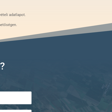
ételi adatlapot.
hetőségen.
?