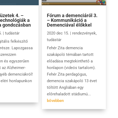
füzetek 4. –
Fórum a demenciáról 3.
 technológiák a
– Kommunikáció a
a gondozásban
Demenciával élőkkel
.
|
tudástár
2020 dec 15.
|
rendezvények
,
tudástár
itális felkészítő
 része. Lapozgassa
Fehér Zita demencia
szerezzen
szakápoló témában tartott
en és egyszerűen
előadása megtekinthető a
 az Alzheimer-
honlapon (videós tartalom).
gyéb demenciákról!
Fehér Zita perdagógus,
 eléri honlapunkon
demencia szakápoló 13 évet
töltött Angliában egy
előrehaladott stádiumú...
bővebben