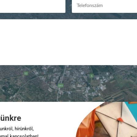
elünkre
nkról, hírünkről,
mal kapcsolatban!