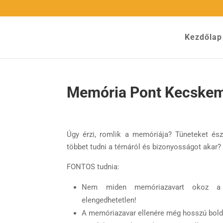
Kezdőlap
Memória Pont Kecske
Úgy érzi, romlik a memóriája? Tüneteket és
többet tudni a témáról és bizonyosságot akar
FONTOS tudnia:
Nem miden memóriazavart okoz a 
elengedhetetlen!
A memóriazavar ellenére még hosszú boldo