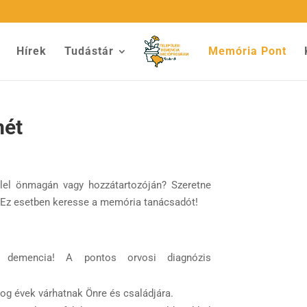
Hírek
Tudástár
Memória Pont
mét
zlel önmagán vagy hozzátartozóján? Szeretne
? Ez esetben keresse a memória tanácsadót!
demencia! A pontos orvosi diagnózis
g évek várhatnak Önre és családjára.