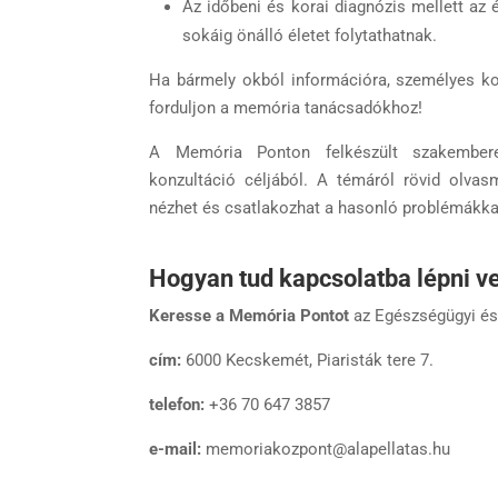
Az időbeni és korai diagnózis mellett az
sokáig önálló életet folytathatnak.
Ha bármely okból információra, személyes ko
forduljon a memória tanácsadókhoz!
A Memória Ponton felkészült szakembere
konzultáció céljából. A témáról rövid olvas
nézhet és csatlakozhat a hasonló problémákka
Hogyan tud kapcsolatba lépni v
Keresse a Memória Pontot
az
Egészségügyi és
cím:
6000 Kecskemét, Piaristák tere 7.
telefon:
+36 70 647 3857
e-mail:
memoriakozpont@alapellatas.hu