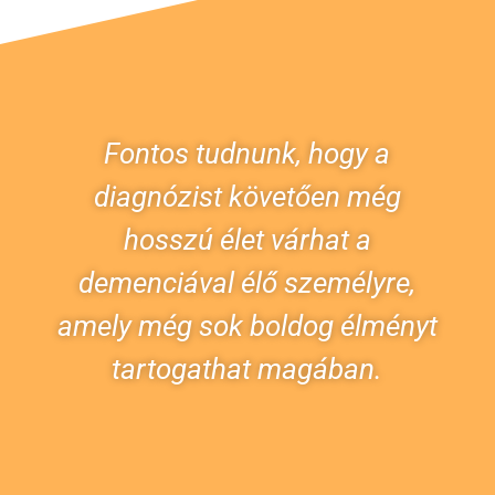
Fontos tudnunk, hogy a
diagnózist követően még
hosszú élet várhat a
demenciával élő személyre,
amely még sok boldog élményt
tartogathat magában.