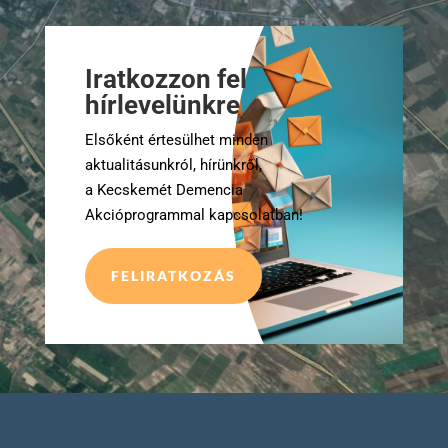
Iratkozzon fel
hírlevelünkre
Elsőként értesülhet minden
aktualitásunkról, hírünkről,
a Kecskemét Demencia
Akcióprogrammal kapcsolatban!
FELIRATKOZÁS