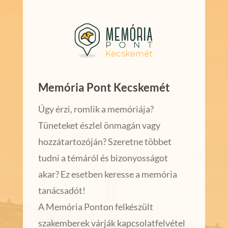
Memória Pont Kecskemét
Úgy érzi, romlik a memóriája?
Tüneteket észlel önmagán vagy
hozzátartozóján? Szeretne többet
tudni a témáról és bizonyosságot
akar? Ez esetben keresse a memória
tanácsadót!
A Memória Ponton felkészült
szakemberek várják kapcsolatfelvétel