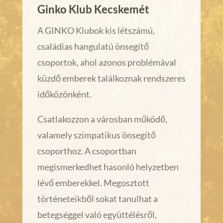
Ginko Klub Kecskemét
A GINKO Klubok kis létszámú,
családias hangulatú önsegítő
csoportok, ahol azonos problémával
küzdő emberek találkoznak rendszeres
időközönként.
Csatlakozzon a városban működő,
valamely szimpatikus önsegítő
csoporthoz. A csoportban
megismerkedhet hasonló helyzetben
lévő emberekkel. Megosztott
történeteikből sokat tanulhat a
betegséggel való együttélésről,