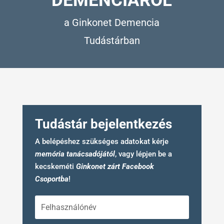
DEMENCIÁRÓL
a Ginkonet Demencia
Tudástárban
Tudástár bejelentkezés
A belépéshez szükséges adatokat kérje
memória tanácsadójától
, vagy lépjen be a
kecskeméti
Ginkonet zárt Facebook
Csoport
ba
!