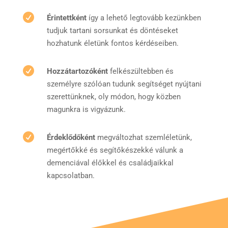

Érintettként
így a lehető legtovább kezünkben
tudjuk tartani sorsunkat és döntéseket
hozhatunk életünk fontos kérdéseiben.

Hozzátartozóként
felkészültebben és
személyre szólóan tudunk segítséget nyújtani
szerettünknek, oly módon, hogy közben
magunkra is vigyázunk.

Érdeklődőként
megváltozhat szemléletünk,
megértőkké és segítőkészekké válunk a
demenciával élőkkel és családjaikkal
kapcsolatban.