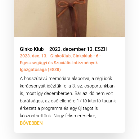
Ginko Klub – 2023. december 13. ESZII
2023. dec. 13.
|
GinkoKlub
,
Ginkoklub - 6 -
Egészségügyi és Szociális Intézmények
Igazgatósága (ESZII)
A hosszútávú memóriára alapozva, a régi idők
karácsonyait idéztük fel a 3. sz. csoportunkban
is, most igy decemberben. Bár az idő nem volt
barátságos, az eső ellenére 17 fő kitartó tagunk
érkezett a programra és egy új tagot is
köszönthettünk. Nagy felismerésekre,...
BŐVEBBEN