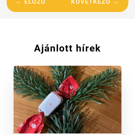
←
ELŐZŐ
KÖVETKEZŐ
→
Ajánlott hírek