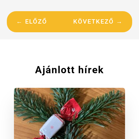
←
ELŐZŐ
KÖVETKEZŐ
→
Ajánlott hírek