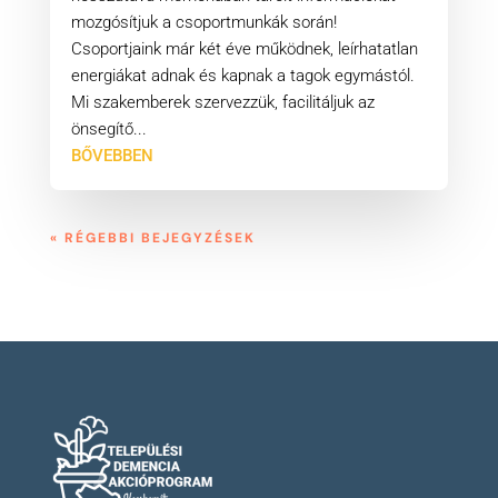
mozgósítjuk a csoportmunkák során!
Csoportjaink már két éve működnek, leírhatatlan
energiákat adnak és kapnak a tagok egymástól.
Mi szakemberek szervezzük, facilitáljuk az
önsegítő...
BŐVEBBEN
« RÉGEBBI BEJEGYZÉSEK