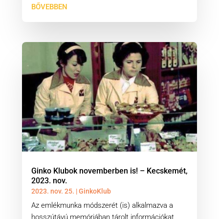
BŐVEBBEN
Ginko Klubok novemberben is! – Kecskemét,
2023. nov.
2023. nov. 25.
|
GinkoKlub
Az emlékmunka módszerét (is) alkalmazva a
hosszútávú memóriában tárolt információkat