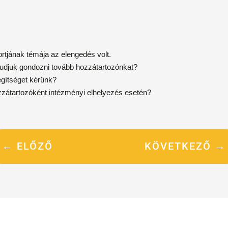
rtjának témája az elengedés volt.
tudjuk gondozni tovább hozzátartozónkat?
segítséget kérünk?
zzátartozóként intézményi elhelyezés esetén?
←
ELŐZŐ
KÖVETKEZŐ
→