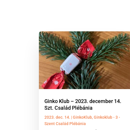
Ginko Klub – 2023. december 14.
Szt. Család Plébánia
2023. dec. 14.
|
GinkoKlub
,
Ginkoklub - 3 -
Szent Család Plébánia