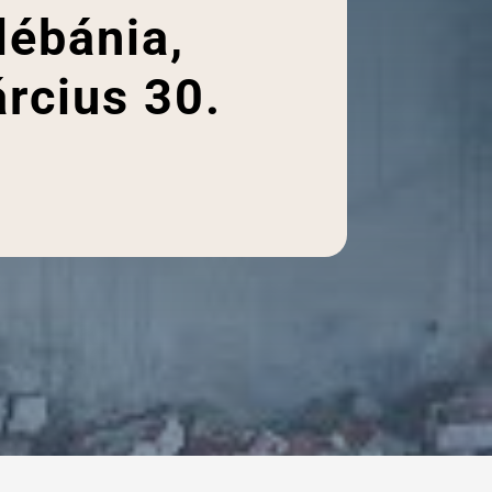
lébánia,
rcius 30.