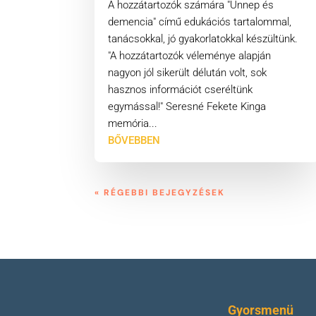
A hozzátartozók számára "Ünnep és
demencia" című edukációs tartalommal,
tanácsokkal, jó gyakorlatokkal készültünk.
"A hozzátartozók véleménye alapján
nagyon jól sikerült délután volt, sok
hasznos információt cseréltünk
egymással!" Seresné Fekete Kinga
memória...
BŐVEBBEN
« RÉGEBBI BEJEGYZÉSEK
Gyorsmenü