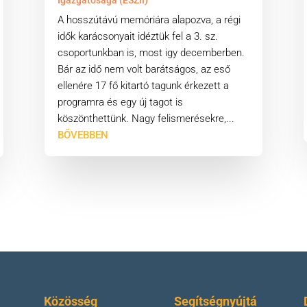
Igazgatósága (ESZII)
A hosszútávú memóriára alapozva, a régi
idők karácsonyait idéztük fel a 3. sz.
csoportunkban is, most igy decemberben.
Bár az idő nem volt barátságos, az eső
ellenére 17 fő kitartó tagunk érkezett a
programra és egy új tagot is
köszönthettünk. Nagy felismerésekre,...
BŐVEBBEN
Közösség
Segítségnyújtá