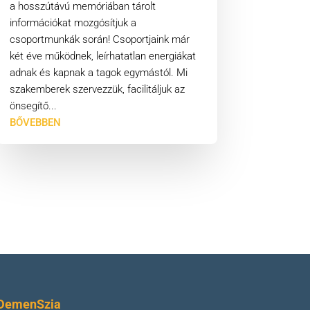
a hosszútávú memóriában tárolt
információkat mozgósítjuk a
csoportmunkák során! Csoportjaink már
két éve működnek, leírhatatlan energiákat
adnak és kapnak a tagok egymástól. Mi
szakemberek szervezzük, facilitáljuk az
önsegítő...
BŐVEBBEN
DemenSzia