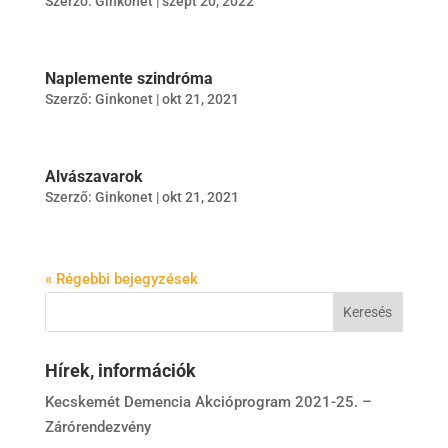
Szerző:
Ginkonet
|
szept 20, 2022
Naplemente szindróma
Szerző:
Ginkonet
|
okt 21, 2021
Alvászavarok
Szerző:
Ginkonet
|
okt 21, 2021
« Régebbi bejegyzések
Hírek, információk
Kecskemét Demencia Akcióprogram 2021-25. –
Zárórendezvény