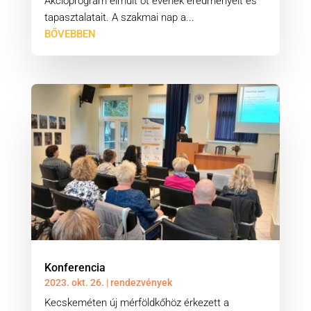
Akcióprogram elmúlt öt évének eredményeit és
tapasztalatait. A szakmai nap a...
BŐVEBBEN
Konferencia
2023. okt. 26.
|
rendezvények
Kecskeméten új mérföldkőhöz érkezett a