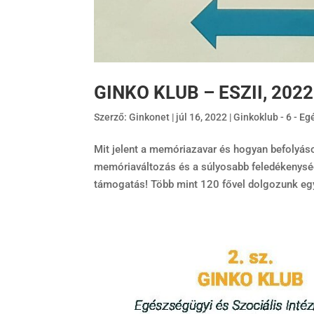
GINKO KLUB – ESZII, 2022
Szerző:
Ginkonet
|
júl 16, 2022
|
Ginkoklub - 6 - E
Mit jelent a memóriazavar és hogyan befolyáso
memóriaváltozás és a súlyosabb feledékenysé
támogatás! Több mint 120 fővel dolgozunk egy