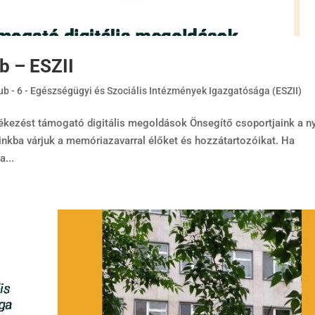
b – ESZII
ub - 6 - Egészségügyi és Szociális Intézmények Igazgatósága (ESZII)
kezést támogató digitális megoldások Önsegítő csoportjaink a ny
inkba várjuk a memóriazavarral élőket és hozzátartozóikat. Ha
...