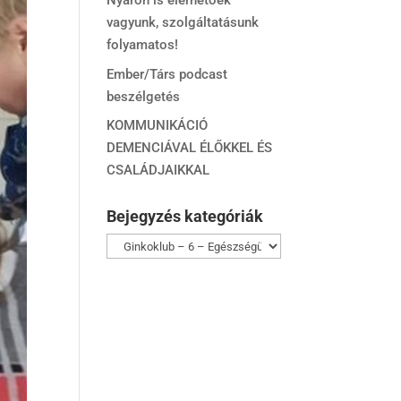
Nyáron is elérhetőek
vagyunk, szolgáltatásunk
folyamatos!
Ember/Társ podcast
beszélgetés
KOMMUNIKÁCIÓ
DEMENCIÁVAL ÉLŐKKEL ÉS
CSALÁDJAIKKAL
Bejegyzés kategóriák
Bejegyzés
kategóriák