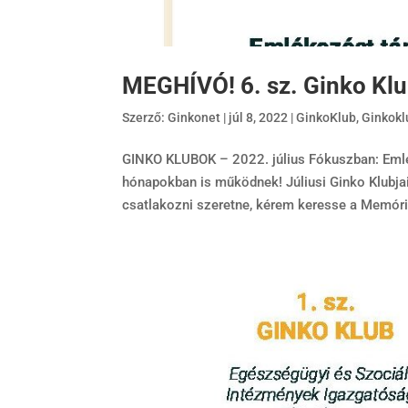
MEGHÍVÓ! 6. sz. Ginko Klu
Szerző:
Ginkonet
|
júl 8, 2022
|
GinkoKlub
,
Ginkokl
GINKO KLUBOK – 2022. július Fókuszban: Emlé
hónapokban is működnek! Júliusi Ginko Klubja
csatlakozni szeretne, kérem keresse a Memória