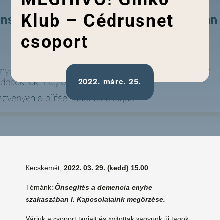
Klub – Cédrusnet
csoport
2022. márc. 25.
Kecskemét,
2022. 03. 29. (kedd) 15.00
Témánk:
Önsegítés a demencia enyhe
szakaszában I. Kapcsolataink megőrzése.
Várjuk a csoport tagjait és nyitottak vagyunk új tagok