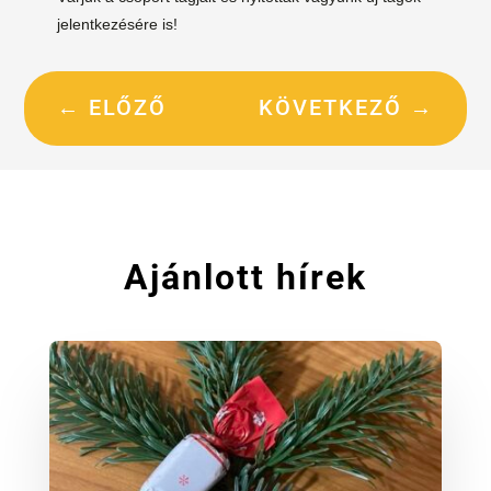
jelentkezésére is!
←
ELŐZŐ
KÖVETKEZŐ
→
Ajánlott hírek