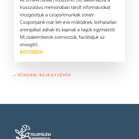
Az emlékmunka módszerét (is) alkalmazva a
hosszútávú memóriában tárolt információkat
mozgósítjuk a csoportmunkák során!
Csoportjaink már két éve működnek, leírhatatlan
energiákat adnak és kapnak a tagok egymástól.
Mi szakemberek szervezzük, facilitáljuk az
önsegítő...
BŐVEBBEN
« RÉGEBBI BEJEGYZÉSEK