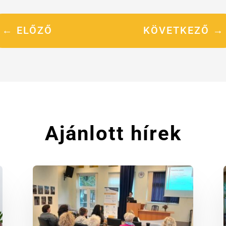
←
ELŐZŐ
KÖVETKEZŐ
→
Ajánlott hírek