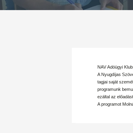
NAV Adóügyi Klub 
A Nyugdíjas Szöve
tagjai saját szemé
programunk bemuta
ezáltal az előadást
A programot Molná