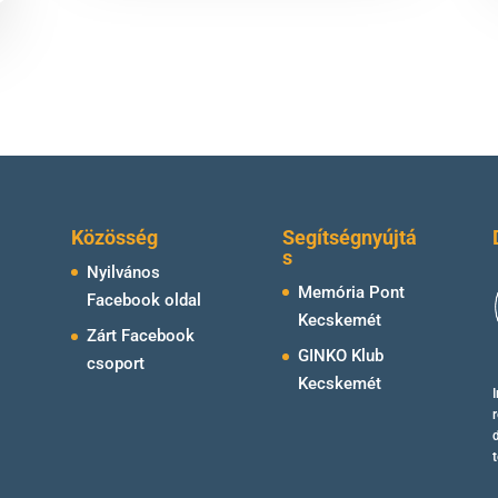
Közösség
Segítségnyújtá
s
Nyilvános
Memória Pont
Facebook oldal
Kecskemét
Zárt Facebook
GINKO Klub
csoport
Kecskemét
r