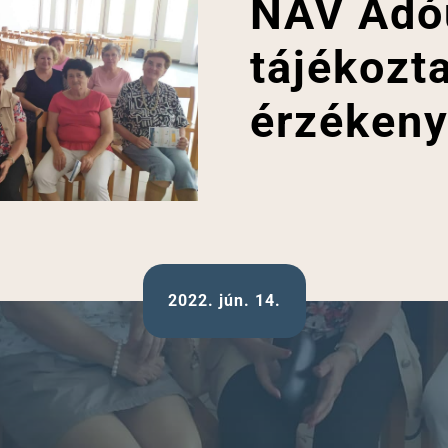
NAV Adó
tájékozt
érzékeny
2022. jún. 14.