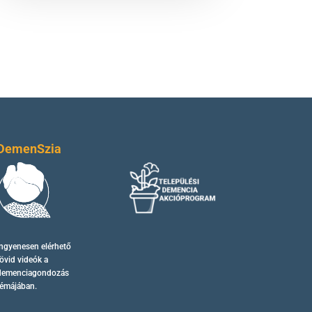
DemenSzia
Ingyenesen elérhető
övid videók
a
demenciagondozás
témájában.