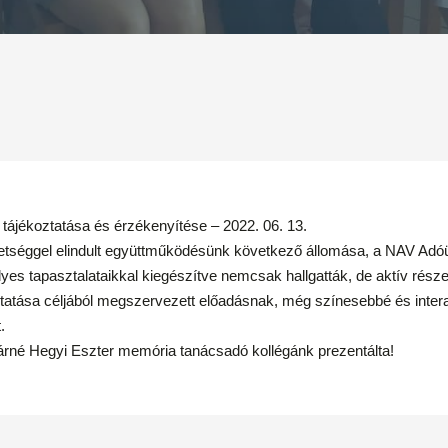
tájékoztatása és érzékenyítése – 2022. 06. 13.
tséggel elindult együttműködésünk következő állomása, a NAV Adó
lyes tapasztalataikkal kiegészítve nemcsak hallgatták, de aktív részes
tása céljából megszervezett előadásnak, még színesebbé és intera
.
rné Hegyi Eszter memória tanácsadó kollégánk prezentálta!