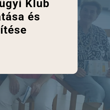
ügyi Klub
atása és
ítése